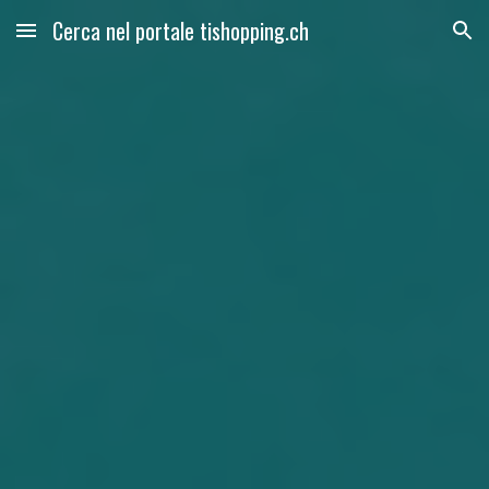
Cerca nel portale tishopping.ch
Skip to main content
Skip to navigation