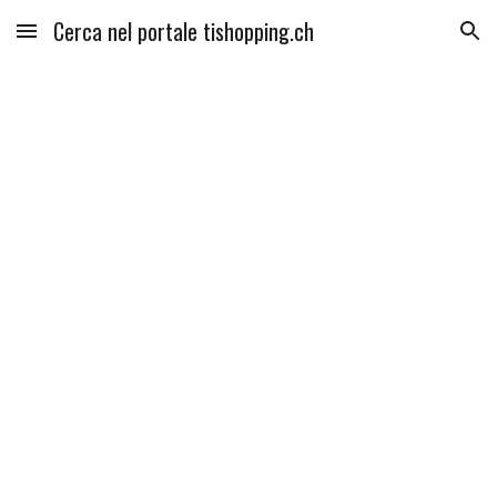
Cerca nel portale tishopping.ch
Skip to main content
Skip to navigation