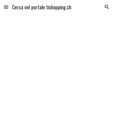
Cerca nel portale tishopping.ch
Skip to main content
Skip to navigation