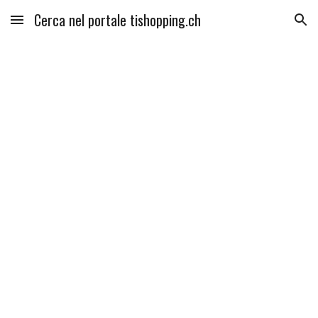
Cerca nel portale tishopping.ch
Skip to main content
Skip to navigation