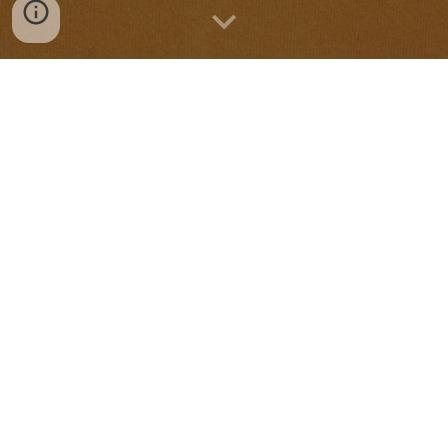
Studio Ottico Cervo - Bellinzona
Siamo presenti in piazza G. Buffi, al primo piano, ci
curiamo di voi e dei vostri occhi con un servizio che