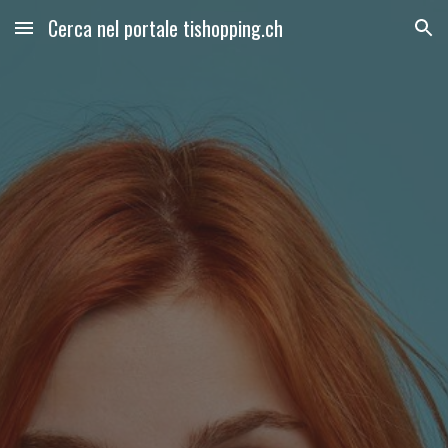
Cerca nel portale tishopping.ch
Skip to main content
Skip to navigation